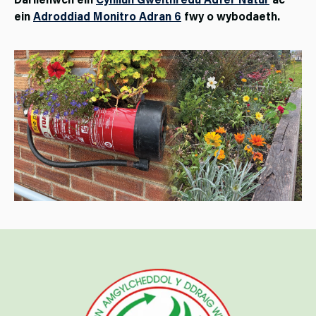
ein
Adroddiad Monitro Adran 6
fwy o wybodaeth.