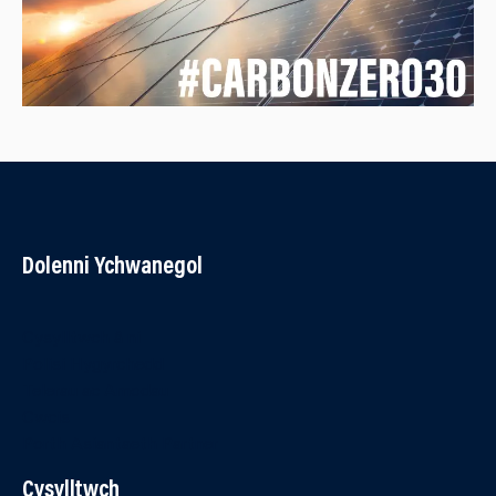
Dolenni Ychwanegol
Cysylltwch â ni
Polisi Hygyrchedd
Telerau ac Amodau
Cwcis
Porth Asiantaeth Partner
Cysylltwch