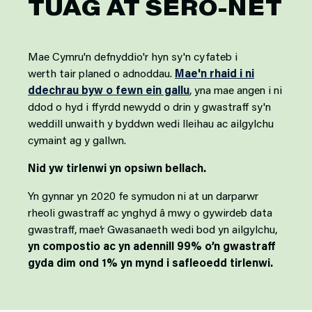
TUAG AT SERO-NET
Mae Cymru'n defnyddio'r hyn sy'n cyfateb i
werth tair planed o adnoddau.
Mae'n rhaid i ni
ddechrau byw o fewn ein gallu
, yna mae angen i ni
ddod o hyd i ffyrdd newydd o drin y gwastraff sy'n
weddill unwaith y byddwn wedi lleihau ac ailgylchu
cymaint ag y gallwn.
Nid yw tirlenwi yn opsiwn bellach.
Yn gynnar yn 2020 fe symudon ni at un darparwr
rheoli gwastraff ac ynghyd â mwy o gywirdeb data
gwastraff, mae’r Gwasanaeth wedi bod yn ailgylchu,
yn compostio ac yn adennill 99% o’n gwastraff
gyda dim ond 1% yn mynd i safleoedd tirlenwi.