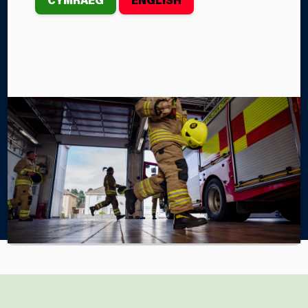
Mae Gwasanaeth Tân ac Achub Canolbarth a
Gorllewin Cymru yn gweithio i fynd i’r afael â newid
yn yr hinsawdd, disbyddu adnoddau a materion
llygredd.
Home
Amdanom Ni
​​​​Cynaladwyedd a’r Amgylchedd