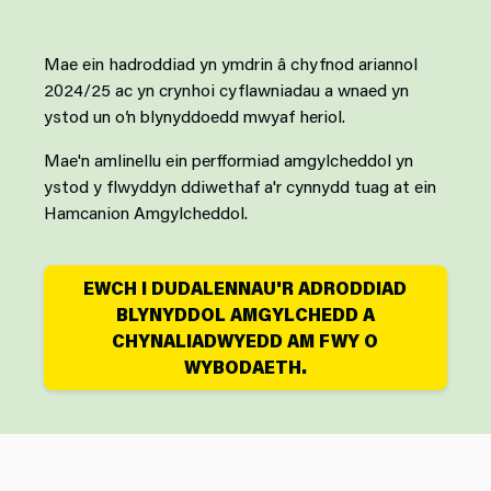
Mae ein hadroddiad yn ymdrin â chyfnod ariannol
2024/25 ac yn crynhoi cyflawniadau a wnaed yn
ystod un o’n blynyddoedd mwyaf heriol.
Mae'n amlinellu ein perfformiad amgylcheddol yn
ystod y flwyddyn ddiwethaf a'r cynnydd tuag at ein
Hamcanion Amgylcheddol.
EWCH I DUDALENNAU'R ADRODDIAD
BLYNYDDOL AMGYLCHEDD A
CHYNALIADWYEDD AM FWY O
WYBODAETH.