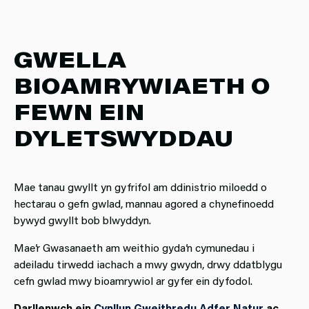
GWELLA
BIOAMRYWIAETH O
FEWN EIN
DYLETSWYDDAU
Mae tanau gwyllt yn gyfrifol am ddinistrio miloedd o
hectarau o gefn gwlad, mannau agored a chynefinoedd
bywyd gwyllt bob blwyddyn.
Mae’r Gwasanaeth am weithio gyda’n cymunedau i
adeiladu tirwedd iachach a mwy gwydn, drwy ddatblygu
cefn gwlad mwy bioamrywiol ar gyfer ein dyfodol.
Darllenwch ein
Cynllun Gweithredu Adfer Natur
ac