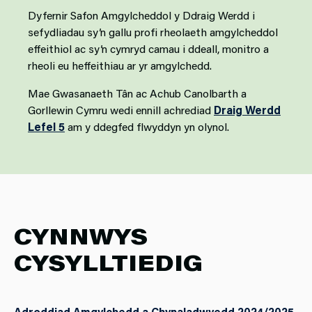
Dyfernir Safon Amgylcheddol y Ddraig Werdd i
sefydliadau sy’n gallu profi rheolaeth amgylcheddol
effeithiol ac sy’n cymryd camau i ddeall, monitro a
rheoli eu heffeithiau ar yr amgylchedd.
Mae Gwasanaeth Tân ac Achub Canolbarth a
Gorllewin Cymru wedi ennill achrediad
Draig Werdd
Lefel 5
am y ddegfed flwyddyn yn olynol.
CYNNWYS
CYSYLLTIEDIG
Adroddiad Amgylchedd a Chynaladwyedd 2024/2025