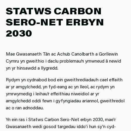
STATWS CARBON
SERO-NET ERBYN
2030
Mae Gwasanaeth Tân ac Achub Canolbarth a Gorllewin
Cymru yn gweithio i daclu problemau’n ymwneud â newid
yn yr hinsawdd a llygredd.
Rydym yn cydnabod bod ein gweithrediadau’n cael effaith
ar yr amgylchedd, yn fyd-eang ac yn lleol, ac rydym yn
ymrwymedig i leihau’r effeithiau niweidiol ar yr
amgylchedd oddi fewn i gyfyngiadau ariannol, gweithredol
ac o ran adnoddau.
Yn ein ras i Statws Carbon Sero-Net erbyn 2030, mae'r
Gwasanaeth wedi gosod targedau iddo'i hun sy'n cyd-