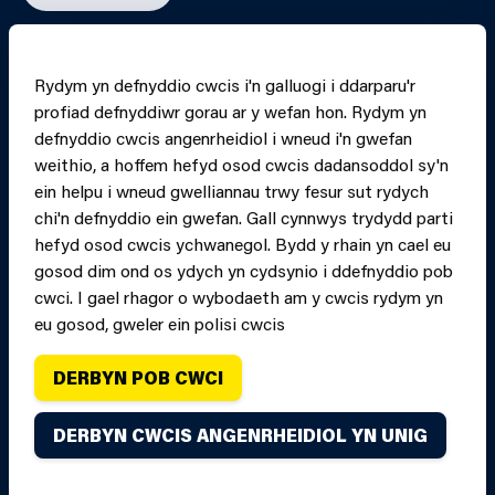
RHEOLI CWCIS
Rydym yn defnyddio cwcis i'n galluogi i ddarparu'r
profiad defnyddiwr gorau ar y wefan hon. Rydym yn
PRINT PAGE
JUMP 
defnyddio cwcis angenrheidiol i wneud i'n gwefan
weithio, a hoffem hefyd osod cwcis dadansoddol sy'n
ein helpu i wneud gwelliannau trwy fesur sut rydych
chi'n defnyddio ein gwefan. Gall cynnwys trydydd parti
hefyd osod cwcis ychwanegol. Bydd y rhain yn cael eu
gosod dim ond os ydych yn cydsynio i ddefnyddio pob
cwci. I gael rhagor o wybodaeth am y cwcis rydym yn
eu gosod, gweler ein polisi cwcis
DERBYN POB CWCI
Hawlfraint Gwasanaeth Tân ac Achub Canolbarth a
DERBYN CWCIS ANGENRHEIDIOL YN UNIG
Gorllewin Cymru oni nodir yn wahanol. Cedwir pob hawl.
Credydau.