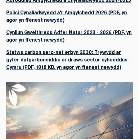
Polici Cynaliadwyedd a'r Amgylchedd 2026 (PDF, yn
agor yn ffenest newydd)
Cynllun Gweithredu Adfer Natur 2023 - 2026 (PDF, yn
agor yn ffenest newydd)
Statws carbon sero-net erbyn 2030: Trywydd ar
gyfer datgarboneiddio ar draws sector cyhoeddus
Cymru (PDF, 1018 KB, yn agor yn ffenest newydd)