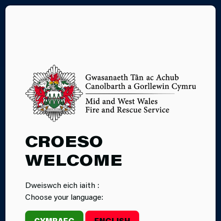
EN
CROESO
CYNALADWYEDD
WELCOME
A’R
Dweiswch eich iaith :
AMGYLCHEDD
Choose your language:
CYMRAEG
ENGLISH