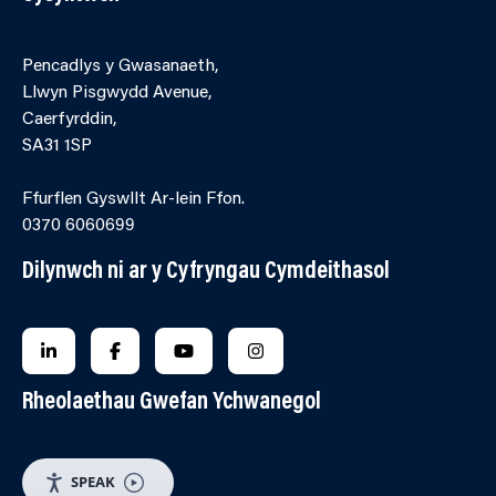
Pencadlys y Gwasanaeth,
Llwyn Pisgwydd Avenue,
Caerfyrddin,
SA31 1SP
Ffurflen Gyswllt Ar-lein Ffon.
0370 6060699
Dilynwch ni ar y Cyfryngau Cymdeithasol
FOLLOW US ON LINKEDIN
FOLLOW US ON FACEBOOK
FOLLOW US ON YOUTUBE
FOLLOW US ON INSTAGRA
Rheolaethau Gwefan Ychwanegol
SPEAK