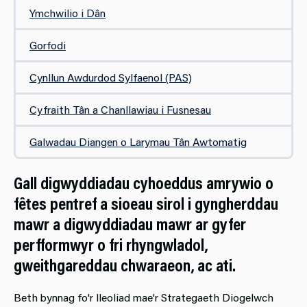
Ymchwilio i Dân​​​
Gorfodi
Cynllu​n Awdurdod Sylfaenol (PAS)
Cyfraith Tân a Chanllawiau i Fusnesau
Galwadau Diangen o Larymau Tân Awtomatig
Gall digwyddiadau cyhoeddus amrywio o
fêtes pentref a sioeau sirol i gyngherddau
mawr a digwyddiadau mawr ar gyfer
perfformwyr o fri rhyngwladol,
gweithgareddau chwaraeon, ac ati.
Beth bynnag fo'r lleoliad mae'r Strategaeth Diogelwch