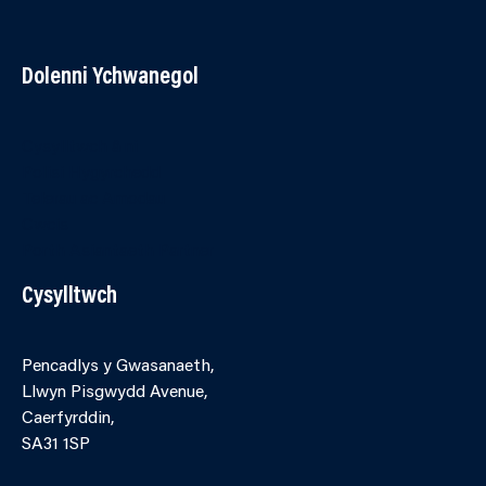
Dolenni Ychwanegol
Cysylltwch â ni
Polisi Hygyrchedd
Telerau ac Amodau
Cwcis
Porth Asiantaeth Partner
Cysylltwch
Pencadlys y Gwasanaeth,
Llwyn Pisgwydd Avenue,
Caerfyrddin,
SA31 1SP