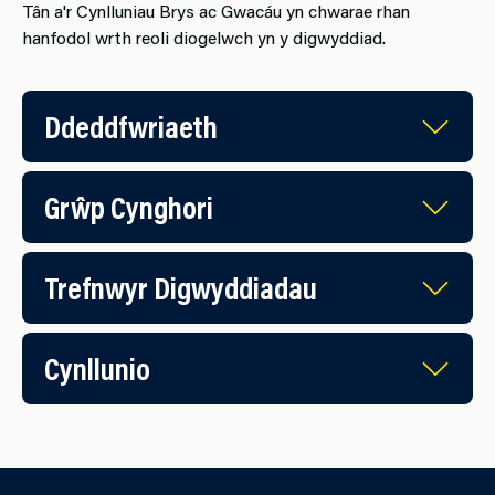
Tân a'r Cynlluniau Brys ac Gwacáu yn chwarae rhan
hanfodol wrth reoli diogelwch yn y digwyddiad.
Ddeddfwriaeth
Grŵp Cynghori
Trefnwyr Digwyddiadau
Cynllunio