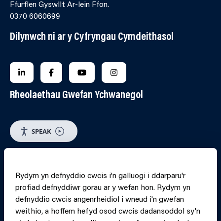
Ffurflen Gyswllt Ar-lein Ffon.
0370 6060699
Dilynwch ni ar y Cyfryngau Cymdeithasol
FOLLOW US ON LINKEDIN
FOLLOW US ON FACEBOOK
FOLLOW US ON YOUTUBE
FOLLOW US ON INSTAGRA
Rheolaethau Gwefan Ychwanegol
SPEAK
RHEOLI CWCIS
Rydym yn defnyddio cwcis i'n galluogi i ddarparu'r
profiad defnyddiwr gorau ar y wefan hon. Rydym yn
PRINT PAGE
JUMP 
defnyddio cwcis angenrheidiol i wneud i'n gwefan
weithio, a hoffem hefyd osod cwcis dadansoddol sy'n