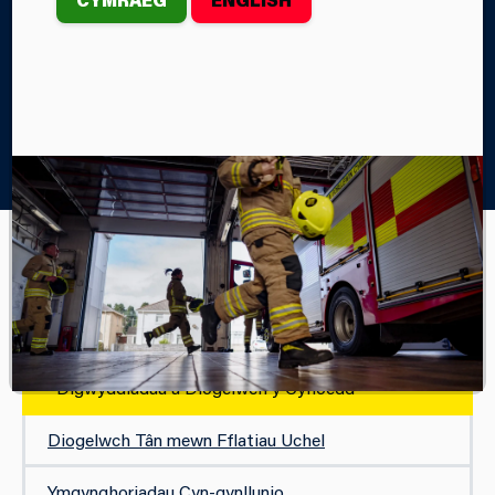
Home
Diogelwch
Diogelwch Tân Busnesau
Digwyddiadau a Diogelwch y Cyhoedd
DIOGELWCH TÂN BUSNESAU
Efelychiad Hyfforddiant Tân
Digwyddiadau a Diogelwch y Cyhoedd
Diogelwch Tân mewn Fflatiau Uchel​​
Ymgynghoriadau Cyn-gynllunio