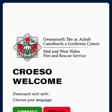
EN
DIGWYDDIADAU
CROESO
A DIOGELWCH Y
WELCOME
CYHOEDD
Dweiswch eich iaith :
Choose your language:
CYMRAEG
ENGLISH