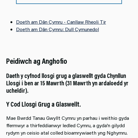
Doeth am Dân Cymru - Canllaw Rheoli Tir
Doeth am Dân Cymru: Dull Cymunedol
Peidiwch ag Anghofio
Daeth y cyfnod llosgi grug a glaswellt gyda Chynllun
Llosgi i ben ar 15 Mawrth (31 Mawrth yn ardaloedd yr
ucheldir).
Y Cod Llosgi Grug a Glaswellt.
Mae Bwrdd Tanau Gwyllt Cymru yn parhau i weithio gyda
ffermwyr a thirfeddianwyr ledled Cymru, a gyda'n gilydd
rydym yn ceisio atal colled bioamrywiaeth yng Nghymru.