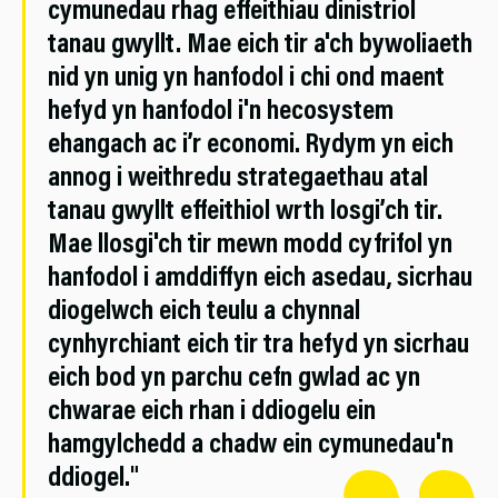
cymunedau rhag effeithiau dinistriol
tanau gwyllt. Mae eich tir a'ch bywoliaeth
nid yn unig yn hanfodol i chi ond maent
hefyd yn hanfodol i'n hecosystem
ehangach ac i’r economi. Rydym yn eich
annog i weithredu strategaethau atal
tanau gwyllt effeithiol wrth losgi’ch tir.
Mae llosgi'ch tir mewn modd cyfrifol yn
hanfodol i amddiffyn eich asedau, sicrhau
diogelwch eich teulu a chynnal
cynhyrchiant eich tir tra hefyd yn sicrhau
eich bod yn parchu cefn gwlad ac yn
chwarae eich rhan i ddiogelu ein
hamgylchedd a chadw ein cymunedau'n
ddiogel."