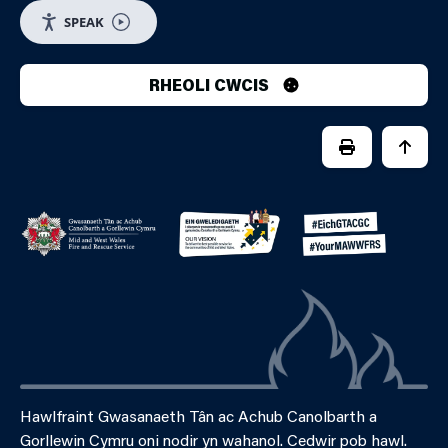
SPEAK
RHEOLI CWCIS
PRINT PAGE
JUMP 
Hawlfraint Gwasanaeth Tân ac Achub Canolbarth a
Gorllewin Cymru oni nodir yn wahanol. Cedwir pob hawl.