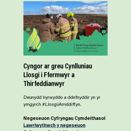
Cyngor ar greu Cynlluniau
Llosgi i Ffermwyr a
Thirfeddianwyr
Deunydd hyrwyddo a ddefnyddir yn yr
ymgyrch #LlosgiiAmddiffyn.
Negeseuon Cyfryngau Cymdeithasol
Lawrlwythwch y negeseuon