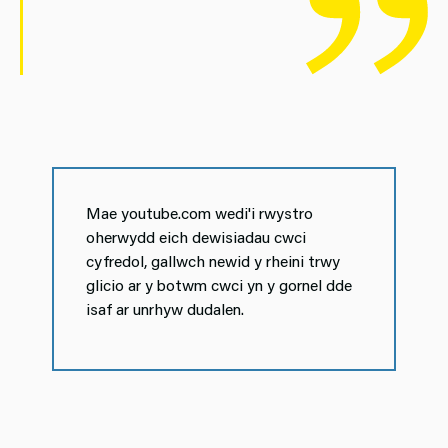
Mae youtube.com wedi'i rwystro
oherwydd eich dewisiadau cwci
cyfredol, gallwch newid y rheini trwy
glicio ar y botwm cwci yn y gornel dde
isaf ar unrhyw dudalen.