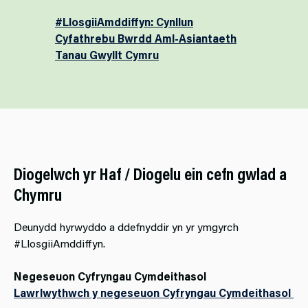
#LlosgiiAmddiffyn: Cynllun
Cyfathrebu Bwrdd Aml-Asiantaeth
Tanau Gwyllt Cymru
Diogelwch yr Haf / Diogelu ein cefn gwlad a
Chymru
Deunydd hyrwyddo a ddefnyddir yn yr ymgyrch
#LlosgiiAmddiffyn.
Negeseuon Cyfryngau Cymdeithasol
Lawrlwythwch y negeseuon Cyfryngau Cymdeithasol