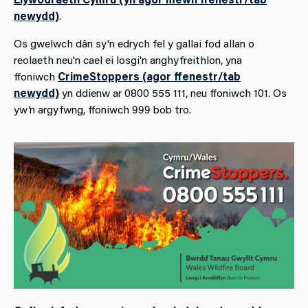
newydd)
.
Os gwelwch dân sy'n edrych fel y gallai fod allan o
reolaeth neu'n cael ei losgi'n anghyfreithlon, yna
ffoniwch
CrimeStoppers (agor ffenestr/tab
newydd)
yn ddienw ar 0800 555 111, neu ffoniwch 101. Os
yw’n argyfwng, ffoniwch 999 bob tro.