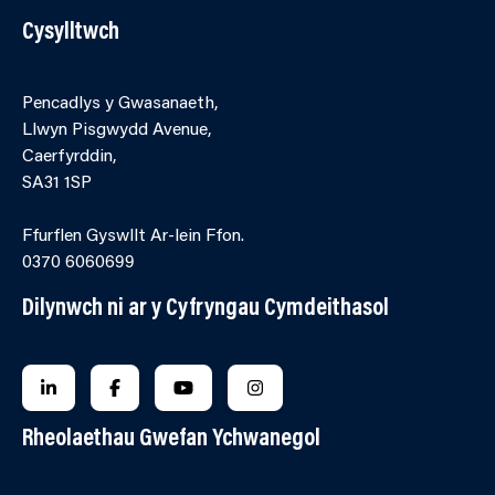
Cysylltwch
Pencadlys y Gwasanaeth,
Llwyn Pisgwydd Avenue,
Caerfyrddin,
SA31 1SP
Ffurflen Gyswllt Ar-lein Ffon.
0370 6060699
Dilynwch ni ar y Cyfryngau Cymdeithasol
FOLLOW US ON LINKEDIN
FOLLOW US ON FACEBOOK
FOLLOW US ON YOUTUBE
FOLLOW US ON INSTAGRA
Rheolaethau Gwefan Ychwanegol