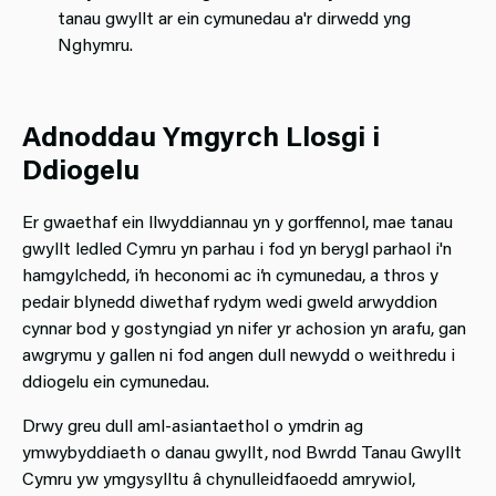
tanau gwyllt ar ein cymunedau a'r dirwedd yng
Nghymru.
Adnoddau Ymgyrch Llosgi i
Ddiogelu
Er gwaethaf ein llwyddiannau yn y gorffennol, mae tanau
gwyllt ledled Cymru yn parhau i fod yn berygl parhaol i'n
hamgylchedd, i’n heconomi ac i’n cymunedau, a thros y
pedair blynedd diwethaf rydym wedi gweld arwyddion
cynnar bod y gostyngiad yn nifer yr achosion yn arafu, gan
awgrymu y gallen ni fod angen dull newydd o weithredu i
ddiogelu ein cymunedau.
Drwy greu dull aml-asiantaethol o ymdrin ag
ymwybyddiaeth o danau gwyllt, nod Bwrdd Tanau Gwyllt
Cymru yw ymgysylltu â chynulleidfaoedd amrywiol,