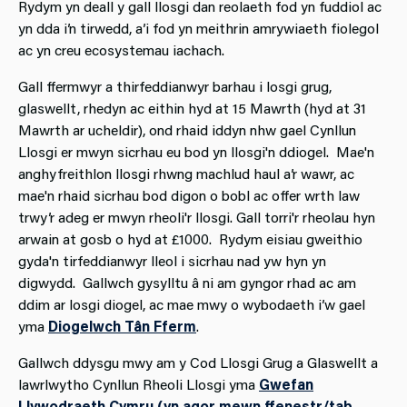
Rydym yn deall y gall llosgi dan reolaeth fod yn fuddiol ac
yn dda i’n tirwedd, a’i fod yn meithrin amrywiaeth fiolegol
ac yn creu ecosystemau iachach.
Gall ffermwyr a thirfeddianwyr barhau i losgi grug,
glaswellt, rhedyn ac eithin hyd at 15 Mawrth (hyd at 31
Mawrth ar ucheldir), ond rhaid iddyn nhw gael Cynllun
Llosgi er mwyn sicrhau eu bod yn llosgi'n ddiogel. Mae'n
anghyfreithlon llosgi rhwng machlud haul a’r wawr, ac
mae'n rhaid sicrhau bod digon o bobl ac offer wrth law
trwy’r adeg er mwyn rheoli'r llosgi. Gall torri'r rheolau hyn
arwain at gosb o hyd at £1000. Rydym eisiau gweithio
gyda'n tirfeddianwyr lleol i sicrhau nad yw hyn yn
digwydd. Gallwch gysylltu â ni am gyngor rhad ac am
ddim ar losgi diogel, ac mae mwy o wybodaeth i’w gael
yma
Diogelwch Tân Fferm
.
Gallwch ddysgu mwy am y Cod Llosgi Grug a Glaswellt a
lawrlwytho Cynllun Rheoli Llosgi yma
Gwefan
Llywodraeth Cymru (yn agor mewn ffenestr/tab