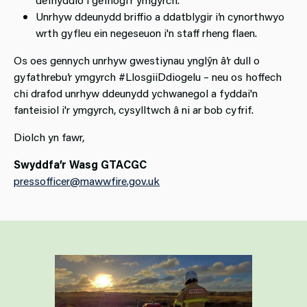
Unrhyw ddeunydd briffio a ddatblygir i’n cynorthwyo
wrth gyfleu ein negeseuon i'n staff rheng flaen.
Os oes gennych unrhyw gwestiynau ynglŷn â’r dull o
gyfathrebu’r ymgyrch #LlosgiiDdiogelu – neu os hoffech
chi drafod unrhyw ddeunydd ychwanegol a fyddai'n
fanteisiol i'r ymgyrch, cysylltwch â ni ar bob cyfrif.
Diolch yn fawr,
Swyddfa’r Wasg GTACGC
pressofficer@mawwfire.gov.uk