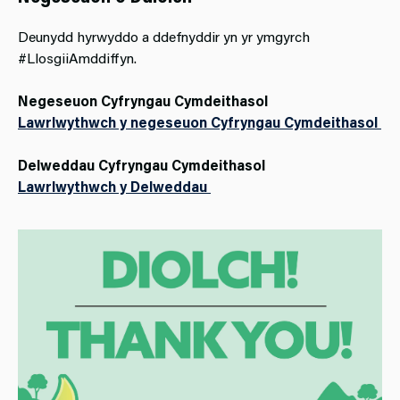
Deunydd hyrwyddo a ddefnyddir yn yr ymgyrch
#LlosgiiAmddiffyn.
Negeseuon Cyfryngau Cymdeithasol
Lawrlwythwch y negeseuon Cyfryngau Cymdeithasol
Delweddau Cyfryngau Cymdeithasol
Lawrlwythwch y Delweddau