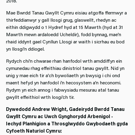
2018.
Mae Bwrdd Tanau Gwyllt Cymru eisiau atgoffa ffermwyr a
thirfeddianwyr y gall llosgi grug, glaswellt, rhedyn ac
eithin ddigwydd o 1 Hydref hyd at 15 Mawrth (hyd at 31
Mawrth mewn ardaloedd Ucheldir), fodd bynnag, mae'n
rhaid iddynt gael Cynllun Llosgi ar waith i sicrhau eu bod
yn llosgi'n ddiogel.
Rydych chi'n chwarae rhan hanfodol wrth amddiffyn ein
cymunedau rhag effeithiau dinistriol tanau gwyllt. Nid yn
unig y mae eich tir a'ch bywoliaeth yn bwysig i chi ond
maent hefyd yn hanfodol i'n hecosystem a'n heconomi.
Rydym yn eich annog i fabwysiadu mesurau atal tanau
gwyllt effeithiol wrth losgi’ch tir.
Dywedodd Andrew Wright, Gadeirydd Bwrdd Tanau
Gwyllt Cymru ac Uwch Gynghorydd Arbenigol -
Iechyd Planhigion a Throsglwyddo Gwybodaeth gyda
Cyfoeth Naturiol Cymru: