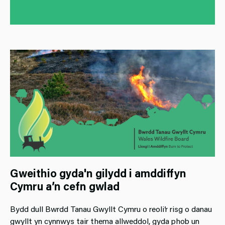
Gweithio gyda'n gilydd i amddiffyn
Cymru a’n cefn gwlad
Bydd dull Bwrdd Tanau Gwyllt Cymru o reoli’r risg o danau
gwyllt yn cynnwys tair thema allweddol, gyda phob un