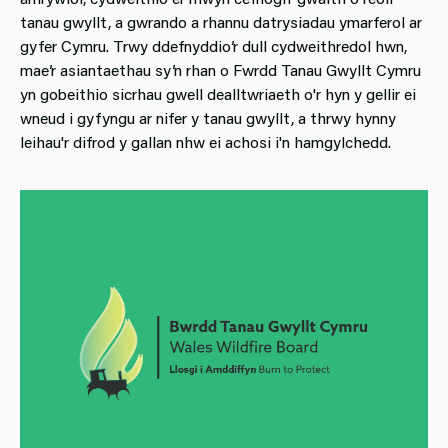
tanau gwyllt, a gwrando a rhannu datrysiadau ymarferol ar
gyfer Cymru. Trwy ddefnyddio’r dull cydweithredol hwn,
mae’r asiantaethau sy’n rhan o Fwrdd Tanau Gwyllt Cymru
yn gobeithio sicrhau gwell dealltwriaeth o'r hyn y gellir ei
wneud i gyfyngu ar nifer y tanau gwyllt, a thrwy hynny
leihau'r difrod y gallan nhw ei achosi i'n hamgylchedd.