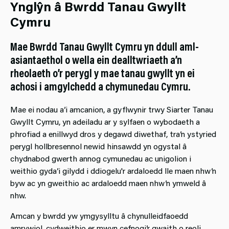
Ynglŷn â Bwrdd Tanau Gwyllt
Cymru
Mae Bwrdd Tanau Gwyllt Cymru yn ddull aml-
asiantaethol o wella ein dealltwriaeth a’n
rheolaeth o’r perygl y mae tanau gwyllt yn ei
achosi i amgylchedd a chymunedau Cymru.
Mae ei nodau a’i amcanion, a gyflwynir trwy Siarter Tanau
Gwyllt Cymru, yn adeiladu ar y sylfaen o wybodaeth a
phrofiad a enillwyd dros y degawd diwethaf, tra’n ystyried
perygl hollbresennol newid hinsawdd yn ogystal â
chydnabod gwerth annog cymunedau ac unigolion i
weithio gyda’i gilydd i ddiogelu'r ardaloedd lle maen nhw’n
byw ac yn gweithio ac ardaloedd maen nhw’n ymweld â
nhw.
Amcan y bwrdd yw ymgysylltu â chynulleidfaoedd
amrywiol, cydweithio er mwyn cefnogi’r gwaith o reoli