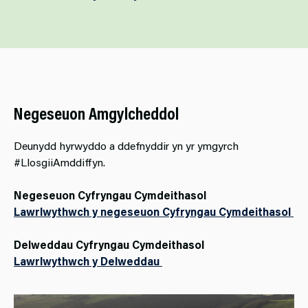
Negeseuon Amgylcheddol
Deunydd hyrwyddo a ddefnyddir yn yr ymgyrch
#LlosgiiAmddiffyn.
Negeseuon Cyfryngau Cymdeithasol
Lawrlwythwch y negeseuon Cyfryngau Cymdeithasol
Delweddau Cyfryngau Cymdeithasol
Lawrlwythwch y Delweddau