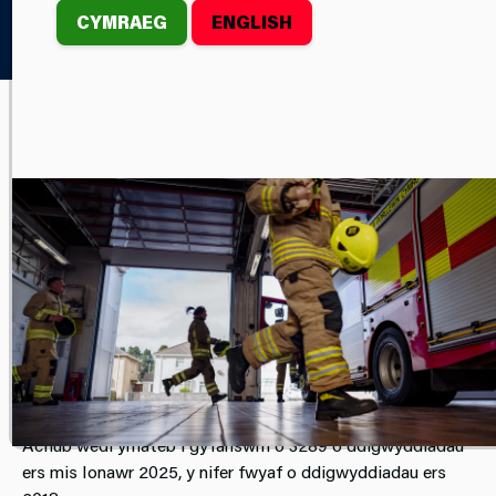
CYMRAEG
ENGLISH
Home
O Dan Sylw
#LosgiiAmddiffyn
Mae Bwrdd Tanau Gwyllt Cymru yn annog
ffermwyr a thirfeddianwyr i #LosgiiAmddiffyn
cefn gwlad Cymru y tymor llosgi hwn.
Wrth i'r haf hir, poeth ddod i ben a’n bod ni’n symud i'r
hydref, gyda llystyfiant sych a gostyngiad mewn
tymheredd, mae'r tymor llosgi yn dechrau yn swyddogol.
Mae 2025 wedi gweld cynnydd digynsail mewn tanau
gwyllt ledled Cymru. Gan gyfuno tanau glaswelltir, coetir,
cnydau a thanau gwyllt, mae'r tri Gwasanaeth Tân ac
Achub wedi ymateb i gyfanswm o 3289 o ddigwyddiadau
ers mis Ionawr 2025, y nifer fwyaf o ddigwyddiadau ers