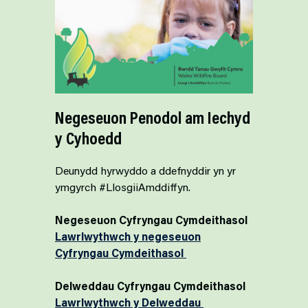
Negeseuon Penodol am Iechyd
y Cyhoedd
Deunydd hyrwyddo a ddefnyddir yn yr
ymgyrch #LlosgiiAmddiffyn.
Negeseuon Cyfryngau Cymdeithasol
Lawrlwythwch y negeseuon
Cyfryngau Cymdeithasol
Delweddau Cyfryngau Cymdeithasol
Lawrlwythwch y Delweddau