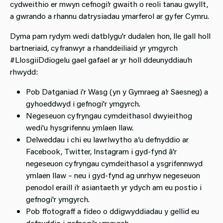
cydweithio er mwyn cefnogi’r gwaith o reoli tanau gwyllt,
a gwrando a rhannu datrysiadau ymarferol ar gyfer Cymru.
Dyma pam rydym wedi datblygu'r dudalen hon, lle gall holl
bartneriaid, cyfranwyr a rhanddeiliaid yr ymgyrch
#LlosgiiDdiogelu gael gafael ar yr holl ddeunyddiau’n
rhwydd:
Pob Datganiad i'r Wasg (yn y Gymraeg a’r Saesneg) a
gyhoeddwyd i gefnogi'r ymgyrch.
Negeseuon cyfryngau cymdeithasol dwyieithog
wedi'u hysgrifennu ymlaen llaw.
Delweddau i chi eu lawrlwytho a’u defnyddio ar
Facebook, Twitter, Instagram i gyd-fynd â'r
negeseuon cyfryngau cymdeithasol a ysgrifennwyd
ymlaen llaw – neu i gyd-fynd ag unrhyw negeseuon
penodol eraill i’r asiantaeth yr ydych am eu postio i
gefnogi'r ymgyrch.
Pob ffotograff a fideo o ddigwyddiadau y gellid eu
defnyddio i gefnogi'r ymgyrch.