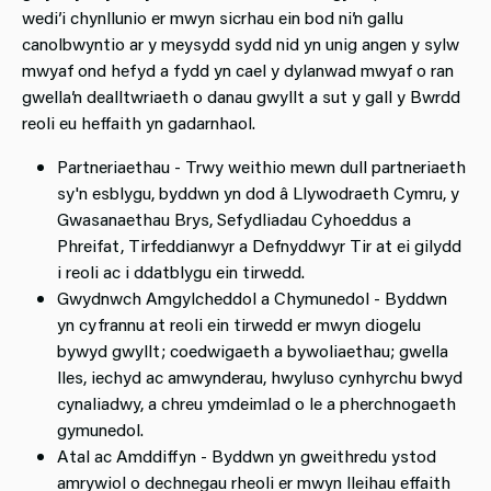
wedi’i chynllunio er mwyn sicrhau ein bod ni’n gallu
canolbwyntio ar y meysydd sydd nid yn unig angen y sylw
mwyaf ond hefyd a fydd yn cael y dylanwad mwyaf o ran
gwella’n dealltwriaeth o danau gwyllt a sut y gall y Bwrdd
reoli eu heffaith yn gadarnhaol.
Partneriaethau - Trwy weithio mewn dull partneriaeth
sy'n esblygu, byddwn yn dod â Llywodraeth Cymru, y
Gwasanaethau Brys, Sefydliadau Cyhoeddus a
Phreifat, Tirfeddianwyr a Defnyddwyr Tir at ei gilydd
i reoli ac i ddatblygu ein tirwedd.
Gwydnwch Amgylcheddol a Chymunedol - Byddwn
yn cyfrannu at reoli ein tirwedd er mwyn diogelu
bywyd gwyllt; coedwigaeth a bywoliaethau; gwella
lles, iechyd ac amwynderau, hwyluso cynhyrchu bwyd
cynaliadwy, a chreu ymdeimlad o le a pherchnogaeth
gymunedol.
Atal ac Amddiffyn - Byddwn yn gweithredu ystod
amrywiol o dechnegau rheoli er mwyn lleihau effaith