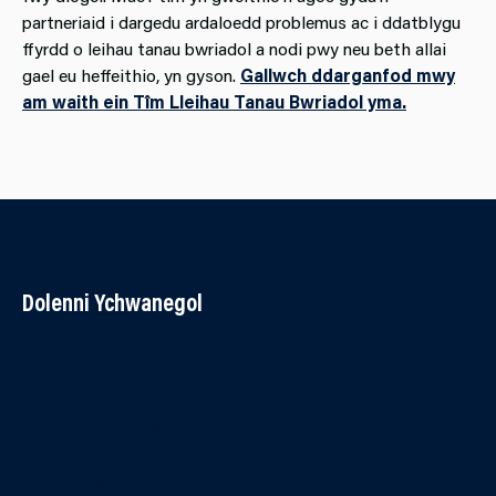
partneriaid i dargedu ardaloedd problemus ac i ddatblygu
ffyrdd o leihau tanau bwriadol a nodi pwy neu beth allai
gael eu heffeithio, yn gyson.
Gallwch ddarganfod mwy
am waith ein Tîm Lleihau Tanau Bwriadol yma.
Dolenni Ychwanegol
Cysylltwch â ni
Polisi Hygyrchedd
Telerau ac Amodau
Cwcis
Porth Asiantaeth Partner