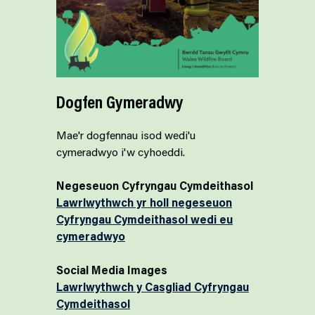
Dogfen Gymeradwy
Mae'r dogfennau isod wedi'u
cymeradwyo i'w cyhoeddi.
Negeseuon Cyfryngau Cymdeithasol
Lawrlwythwch yr holl negeseuon
Cyfryngau Cymdeithasol wedi eu
cymeradwyo
Social Media Images
Lawrlwythwch y Casgliad Cyfryngau
Cymdeithasol