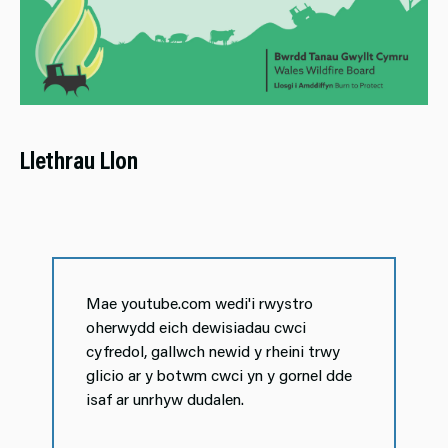
Llethrau Llon
Mae youtube.com wedi'i rwystro
oherwydd eich dewisiadau cwci
cyfredol, gallwch newid y rheini trwy
glicio ar y botwm cwci yn y gornel dde
isaf ar unrhyw dudalen.