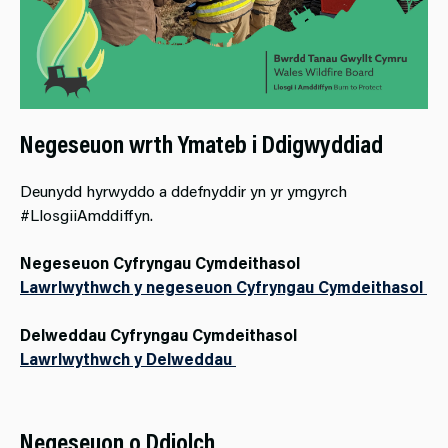
Negeseuon wrth Ymateb i Ddigwyddiad
Deunydd hyrwyddo a ddefnyddir yn yr ymgyrch
#LlosgiiAmddiffyn.
Negeseuon Cyfryngau Cymdeithasol
Lawrlwythwch y negeseuon Cyfryngau Cymdeithasol
Delweddau Cyfryngau Cymdeithasol
Lawrlwythwch y Delweddau
Negeseuon o Ddiolch