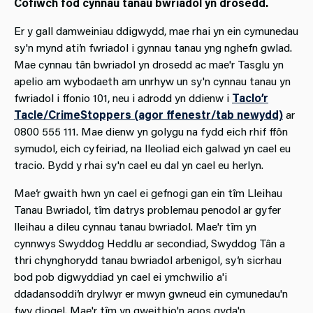
Cofiwch fod cynnau tanau bwriadol yn drosedd.
Er y gall damweiniau ddigwydd, mae rhai yn ein cymunedau
sy'n mynd ati’n fwriadol i gynnau tanau yng nghefn gwlad.
Mae cynnau tân bwriadol yn drosedd ac mae'r Tasglu yn
apelio am wybodaeth am unrhyw un sy'n cynnau tanau yn
fwriadol i ffonio 101, neu i adrodd yn ddienw i
Taclo’r
Tacle/CrimeStoppers (agor ffenestr/tab newydd)
ar
0800 555 111. Mae dienw yn golygu na fydd eich rhif ffôn
symudol, eich cyfeiriad, na lleoliad eich galwad yn cael eu
tracio. Bydd y rhai sy'n cael eu dal yn cael eu herlyn.
Mae’r gwaith hwn yn cael ei gefnogi gan ein tîm Lleihau
Tanau Bwriadol, tîm datrys problemau penodol ar gyfer
lleihau a dileu cynnau tanau bwriadol. Mae'r tîm yn
cynnwys Swyddog Heddlu ar secondiad, Swyddog Tân a
thri chynghorydd tanau bwriadol arbenigol, sy’n sicrhau
bod pob digwyddiad yn cael ei ymchwilio a'i
ddadansoddi’n drylwyr er mwyn gwneud ein cymunedau'n
fwy diogel. Mae'r tîm yn gweithio'n agos gyda'n