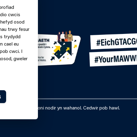
 Gyswllt Ar-
profiad
n.
dio cwcis
060699
m hefyd osod
nau trwy fesur
ys trydydd
n cael eu
pob cwci. I
gosod, gweler
G
Gorllewin Cymru oni nodir yn wahanol. Cedwir pob hawl.