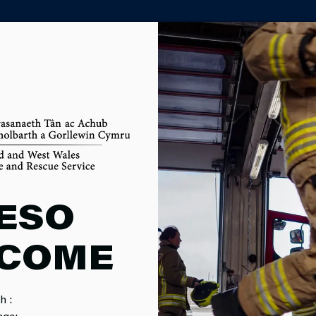
()
PORTH ASIANTAETH PARTNER
CH
AETH
ESO
COME
h :
age: