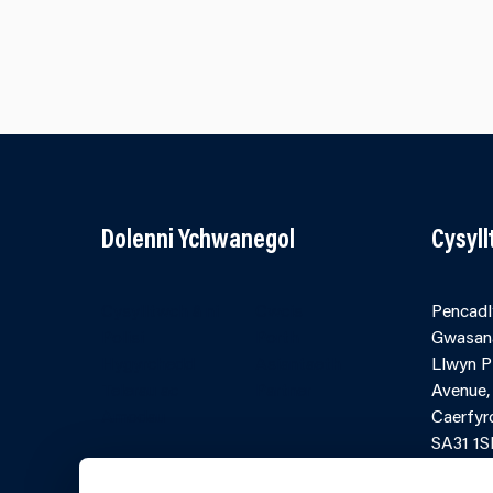
Dolenni Ychwanegol
Cysyl
Cysylltwch â ni
Cwcis
Pencadl
Polisi
Porth
Gwasan
Hygyrchedd
Asiantaeth
Llwyn 
Telerau ac
Partner
Avenue,
Amodau
Caerfyr
SA31 1S