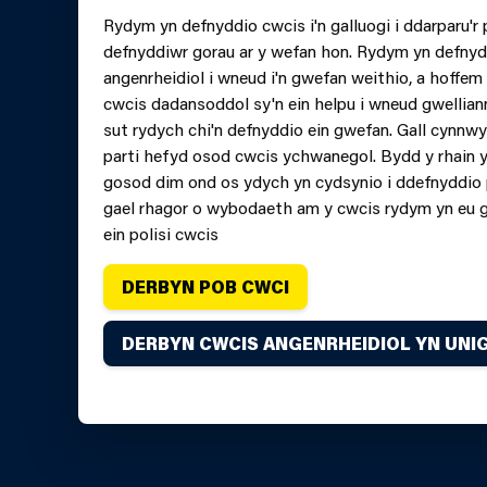
Ffurflen
Rydym yn defnyddio cwcis i'n galluogi i ddarparu'r 
lein Ffo
defnyddiwr gorau ar y wefan hon. Rydym yn defnyd
0370 6
angenrheidiol i wneud i'n gwefan weithio, a hoffe
cwcis dadansoddol sy'n ein helpu i wneud gwellian
sut rydych chi'n defnyddio ein gwefan. Gall cynnw
parti hefyd osod cwcis ychwanegol. Bydd y rhain y
gosod dim ond os ydych yn cydsynio i ddefnyddio 
gael rhagor o wybodaeth am y cwcis rydym yn eu 
ein polisi cwcis
DERBYN POB CWCI
DERBYN CWCIS ANGENRHEIDIOL YN UNI
Hawlfraint Gwasanaeth Tân ac Achub Canolbarth a 
Credydau.