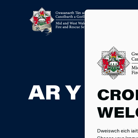
AR Y TR
CRO
WEL
Dweiswch eich iait
Choose your langu