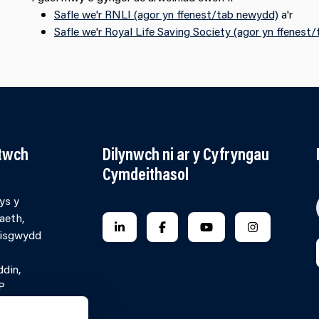
Safle we'r RNLI (agor yn ffenest/tab newydd)
a'r
Safle we'r Royal Life Saving Society (agor yn ffenest
ltwch
Dilynwch ni ar y Cyfryngau
Cymdeithasol
ys y
aeth,
FOLLOW US ON LINKEDIN
FOLLOW US ON FACEBOOK
FOLLOW US ON YO
FOLLOW US
Pisgwydd
ddin,
P