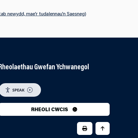
/tab newydd, mae'r tudalennau'n Saesneg)
Rheolaethau Gwefan Ychwanegol
SPEAK
UTUBE
 ON INSTAGRAM
RHEOLI CWCIS
PRINT PAGE
JUMP BACK TO