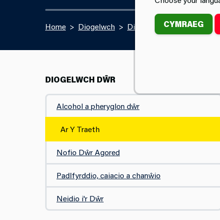
CYMRAEG
Home
Diogelwch
Diogelwch Dŵr
Ar Y Tr
DIOGELWCH DŴR
Alcohol a pheryglon dŵr
Ar Y Traeth
Nofio Dŵr Agored
Padlfyrddio, caiacio a chanŵio
Neidio i'r Dŵr