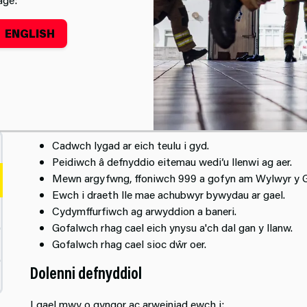
ENGLISH
aeth
Ar y traeth
Cadwch lygad ar eich teulu i gyd.
Peidiwch â defnyddio eitemau wedi’u llenwi ag aer.
Mewn argyfwng, ffoniwch 999 a gofyn am Wylwyr y G
Ewch i draeth lle mae achubwyr bywydau ar gael.
Cydymffurfiwch ag arwyddion a baneri.
Gofalwch rhag cael eich ynysu a'ch dal gan y llanw.
Gofalwch rhag cael sioc dŵr oer.
Dolenni defnyddiol
I gael mwy o gyngor ac arweiniad ewch i: