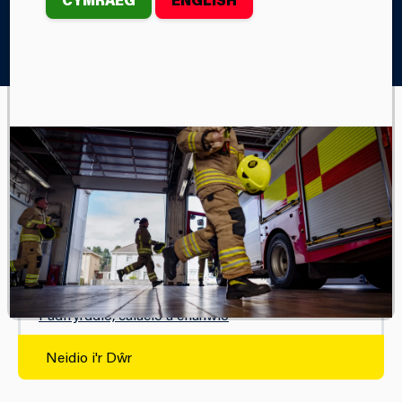
Home
Diogelwch
Diogelwch Dŵr
Neidio i'r Dŵr
DIOGELWCH DŴR
Alcohol a pheryglon dŵr
Ar Y Traeth
Nofio Dŵr Agored
Padlfyrddio, caiacio a chanŵio
Neidio i'r Dŵr