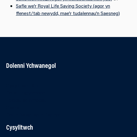
Safle we'r Royal Life Saving Society (agor yn
ffenest/tab newydd, mae'r tudalennau'n Saesneg)
Dolenni Ychwanegol
Cysylltwch â ni
Polisi Hygyrchedd
Telerau ac Amodau
Cwcis
Porth Asiantaeth Partner
Cysylltwch