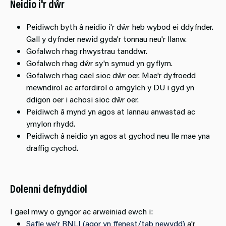
Neidio i'r dŵr
Peidiwch byth â neidio i'r dŵr heb wybod ei ddyfnder.
Gall y dyfnder newid gyda'r tonnau neu'r llanw.
Gofalwch rhag rhwystrau tanddwr.
Gofalwch rhag dŵr sy'n symud yn gyflym.
Gofalwch rhag cael sioc dŵr oer. Mae'r dyfroedd
mewndirol ac arfordirol o amgylch y DU i gyd yn
ddigon oer i achosi sioc dŵr oer.
Peidiwch â mynd yn agos at lannau anwastad ac
ymylon rhydd.
Peidiwch â neidio yn agos at gychod neu lle mae yna
draffig cychod.
Dolenni defnyddiol
I gael mwy o gyngor ac arweiniad ewch i:
Safle we'r RNLI (agor yn ffenest/tab newydd)
a'r