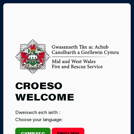
EN
NEIDIO I'R DŴR
CROESO
WELCOME
Dweiswch eich iaith :
Choose your language:
CYMRAEG
ENGLISH