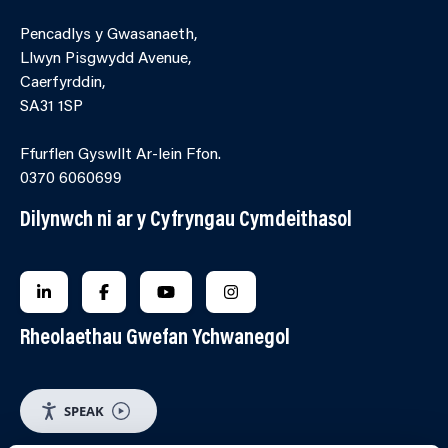
Pencadlys y Gwasanaeth,
Llwyn Pisgwydd Avenue,
Caerfyrddin,
SA31 1SP
Ffurflen Gyswllt Ar-lein Ffon.
0370 6060699
Dilynwch ni ar y Cyfryngau Cymdeithasol
FOLLOW US ON LINKEDIN
FOLLOW US ON FACEBOOK
FOLLOW US ON YOUTUBE
FOLLOW US ON INSTAGRA
Rheolaethau Gwefan Ychwanegol
SPEAK