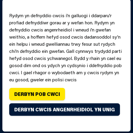
RHEOLI CWCIS
Rydym yn defnyddio cwcis i'n galluogi i ddarparu'r
profiad defnyddiwr gorau ar y wefan hon. Rydym yn
PRINT PAGE
JUMP 
defnyddio cwcis angenrheidiol i wneud i'n gwefan
weithio, a hoffem hefyd osod cwcis dadansoddol sy'n
ein helpu i wneud gwelliannau trwy fesur sut rydych
chi'n defnyddio ein gwefan. Gall cynnwys trydydd parti
hefyd osod cwcis ychwanegol. Bydd y rhain yn cael eu
gosod dim ond os ydych yn cydsynio i ddefnyddio pob
cwci. I gael rhagor o wybodaeth am y cwcis rydym yn
eu gosod, gweler ein polisi cwcis
DERBYN POB CWCI
Hawlfraint Gwasanaeth Tân ac Achub Canolbarth a
DERBYN CWCIS ANGENRHEIDIOL YN UNIG
Gorllewin Cymru oni nodir yn wahanol. Cedwir pob hawl.
Credydau.
Dyluniwyd ac adeiladwyd y wefan hon gan
Connect