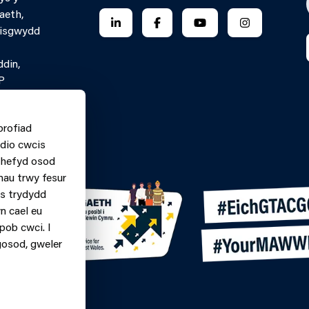
aeth,
FOLLOW US ON LINKEDIN
FOLLOW US ON FACEBOOK
FOLLOW US ON YO
FOLLOW US
Pisgwydd
ddin,
P
 Gyswllt Ar-
profiad
n.
dio cwcis
060699
m hefyd osod
nau trwy fesur
ys trydydd
n cael eu
pob cwci. I
gosod, gweler