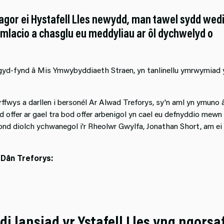
gor ei Hystafell Lles newydd, man tawel sydd wedi
o, ymlacio a chasglu eu meddyliau ar ôl dychwelyd o
 i gyd-fynd â Mis Ymwybyddiaeth Straen, yn tanlinellu ymrwymiad 
rffwys a darllen i bersonél Ar Alwad Treforys, sy'n aml yn ymuno â
 offer ar gael tra bod offer arbenigol yn cael eu defnyddio mewn
nd diolch ychwanegol i'r Rheolwr Gwylfa, Jonathan Short, am ei
Dân Treforys:
i lansiad yr Ystafell Lles yng ngorsa