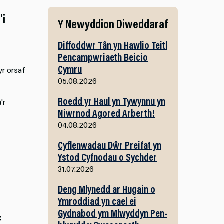
'i
Y Newyddion Diweddaraf
Diffoddwr Tân yn Hawlio Teitl
Pencampwriaeth Beicio
Cymru
yr orsaf
05.08.2026
Roedd yr Haul yn Tywynnu yn
'r
Niwrnod Agored Arberth!
04.08.2026
Cyflenwadau Dŵr Preifat yn
Ystod Cyfnodau o Sychder
31.07.2026
Deng Mlynedd ar Hugain o
Ymroddiad yn cael ei
Gydnabod ym Mlwyddyn Pen-
f