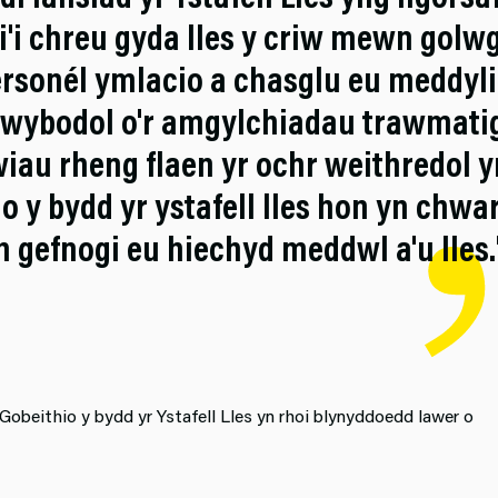
di'i chreu gyda lles y criw mewn golw
ersonél ymlacio a chasglu eu meddyl
wybodol o'r amgylchiadau trawmati
wiau rheng flaen yr ochr weithredol y
 y bydd yr ystafell lles hon yn chwa
 gefnogi eu hiechyd meddwl a'u lles.
obeithio y bydd yr Ystafell Lles yn rhoi blynyddoedd lawer o