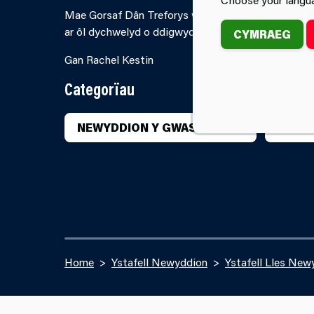
Mae Gorsaf Dân Treforys wedi cyhoeddi agor ei Hysta
ar ôl dychwelyd o ddigwyddiadau.
CYMRAEG
Gan Rachel Kestin
Categorïau
NEWYDDION Y GWASANAETH
GORS
Home
Ystafell Newyddion
Ystafell Lles New