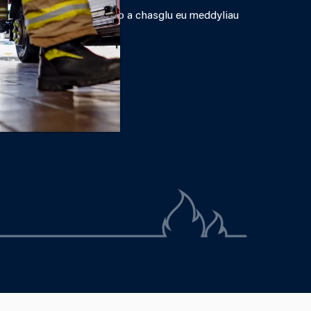
dau'r criw fyfyrio, ymlacio a chasglu eu meddyliau