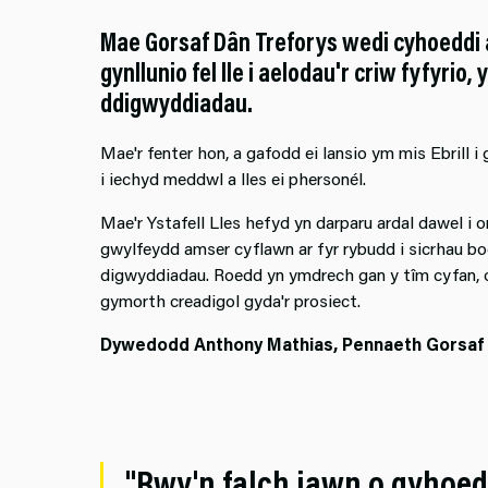
Mae Gorsaf Dân Treforys wedi cyhoeddi a
gynllunio fel lle i aelodau'r criw fyfyri
ddigwyddiadau.
Mae'r fenter hon, a gafodd ei lansio ym mis Ebrill
i iechyd meddwl a lles ei phersonél.
Mae'r Ystafell Lles hefyd yn darparu ardal dawel i o
gwylfeydd amser cyflawn ar fyr rybudd i sicrhau bod
digwyddiadau. Roedd yn ymdrech gan y tîm cyfan, o
gymorth creadigol gyda'r prosiect.
Dywedodd Anthony Mathias, Pennaeth Gorsaf 
"Rwy'n falch iawn o gyhoedd