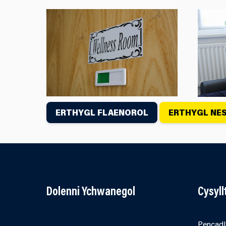
ERTHYGL FLAENOROL
ERTHYGL NE
Dolenni Ychwanegol
Cysyl
Cysylltwch â ni
Cwcis
Pencadl