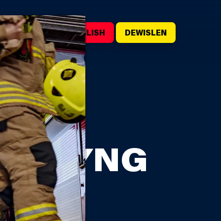
WILIWCH
ENGLISH
DEWISLEN
YDD YNG
ORYS