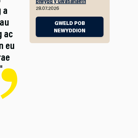
blwydd y Gwasanaeth
g a
28.07.2026
iau
GWELD POB
g ac
NEWYDDION
n eu
rae
"