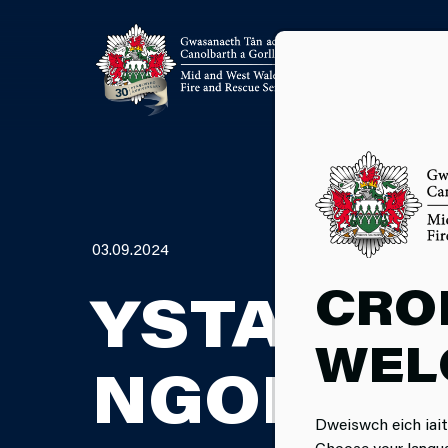
03.09.2024
CRO
YSTAFEL
WEL
NGORSAF
Dweiswch eich iait
Choose your langu