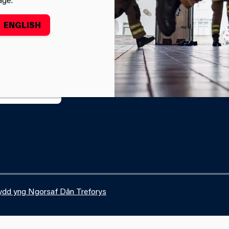
fell Lles newydd, man tawel sydd wedi'i gynllunio fel lle i aelo
ENGLISH
AFOEDD TÂN
ydd yng Ngorsaf Dân Treforys