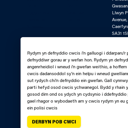
Polisi
Porth
Gwasan
Hygyrchedd
Asiantaeth
Llwyn 
Telerau ac
Partner
Avenue,
Amodau
Caerfyr
SA31 1S
Ffurflen
Rydym yn defnyddio cwcis i'n galluogi i ddarparu'r 
lein Ffo
defnyddiwr gorau ar y wefan hon. Rydym yn defnyd
0370 6
angenrheidiol i wneud i'n gwefan weithio, a hoffe
cwcis dadansoddol sy'n ein helpu i wneud gwellian
sut rydych chi'n defnyddio ein gwefan. Gall cynnw
parti hefyd osod cwcis ychwanegol. Bydd y rhain y
gosod dim ond os ydych yn cydsynio i ddefnyddio 
gael rhagor o wybodaeth am y cwcis rydym yn eu 
ein polisi cwcis
DERBYN POB CWCI