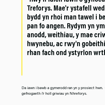
Treforys. Mae'r ystafell we
bydd yn rhoi man tawel i b
pan fo angen. Rydym yn ym
anodd, weithiau, y mae cri
hwynebu, ac rwy'n gobeithio
rhan fach ond ystyrlon wrth
Da iawn i bawb a gymerodd ran yn y prosiect hwn. G
gefnogaeth i'r holl griwiau yn Nhreforys.