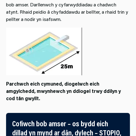
bob amser. Darllenwch y cyfarwyddiadau a chadwch
atynt. Rhaid peidio â chyfaddawdu ar bellter, a rhaid trin y
pellter a nodir yn isafswm.
Parchwch eich cymuned, diogelwch eich
amgylchedd, mwynhewch yn ddiogel trwy ddilyn y
cod tân gwyllt.
Cofiwch bob amser – os bydd eich
dillad yn mynd ar dân, dylech – STOPIO,