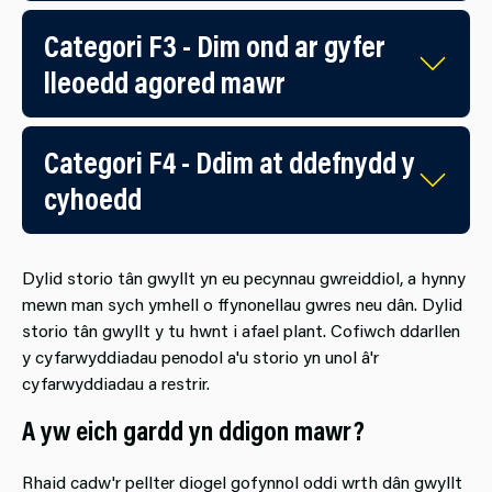
Categori F3 - Dim ond ar gyfer
lleoedd agored mawr
Categori F4 - Ddim at ddefnydd y
cyhoedd
Dylid storio tân gwyllt yn eu pecynnau gwreiddiol, a hynny
mewn man sych ymhell o ffynonellau gwres neu dân. Dylid
storio tân gwyllt y tu hwnt i afael plant. Cofiwch ddarllen
y cyfarwyddiadau penodol a'u storio yn unol â'r
cyfarwyddiadau a restrir.
A yw eich gardd yn ddigon mawr?
Rhaid cadw'r pellter diogel gofynnol oddi wrth dân gwyllt