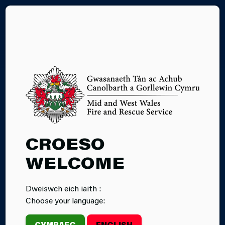
EN
DIOGELWCH
CROESO
TÂN GWYLLT
WELCOME
Dweiswch eich iaith :
Choose your language:
CYMRAEG
ENGLISH