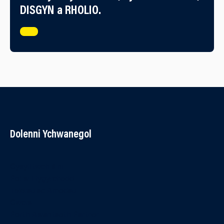
DISGYN a RHOLIO.
Dolenni Ychwanegol
Cysylltwch â ni
Polisi Hygyrchedd
Telerau ac Amodau
Cwcis
Porth Asiantaeth Partner