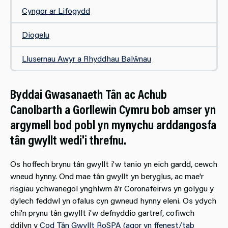
Cyngor ar Lifogydd
Diogelu
Llusernau Awyr a Rhyddhau Balŵnau
Byddai Gwasanaeth Tân ac Achub
Canolbarth a Gorllewin Cymru bob amser yn
argymell bod pobl yn mynychu arddangosfa
tân gwyllt wedi'i threfnu.
Os hoffech brynu tân gwyllt i'w tanio yn eich gardd, cewch
wneud hynny. Ond mae tân gwyllt yn beryglus, ac mae'r
risgiau ychwanegol ynghlwm â'r Coronafeirws yn golygu y
dylech feddwl yn ofalus cyn gwneud hynny eleni. Os ydych
chi'n prynu tân gwyllt i'w defnyddio gartref, cofiwch
ddilyn y
Cod Tân Gwyllt RoSPA (agor yn ffenest/tab