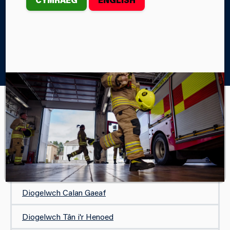
Home
Diogelwch
Eich Cymuned a Digwyddiadau
Diogelwch Tân Gwyllt
EICH CYMUNED A DIGWYDDIADAU
Diogelwch Coelcerthi
Diogelwch Tân Gwyllt
Diogelwch Calan Gaeaf
Diogelwch Tân i'r Henoed