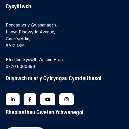
Cysylltwch
Pencadlys y Gwasanaeth,
Llwyn Pisgwydd Avenue,
Caerfyrddin,
SA31 1SP
Ffurflen Gyswllt Ar-lein Ffon.
0370 6060699
Dilynwch ni ar y Cyfryngau Cymdeithasol
FOLLOW US ON LINKEDIN
FOLLOW US ON FACEBOOK
FOLLOW US ON YOUTUBE
FOLLOW US ON INSTAGRA
Rheolaethau Gwefan Ychwanegol