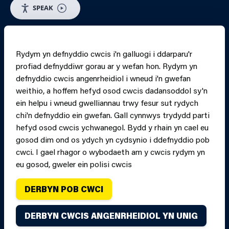
SPEAK
RHEOLI CWCIS
Rydym yn defnyddio cwcis i'n galluogi i ddarparu'r
profiad defnyddiwr gorau ar y wefan hon. Rydym yn
PRINT PAGE
JUMP 
defnyddio cwcis angenrheidiol i wneud i'n gwefan
weithio, a hoffem hefyd osod cwcis dadansoddol sy'n
ein helpu i wneud gwelliannau trwy fesur sut rydych
chi'n defnyddio ein gwefan. Gall cynnwys trydydd parti
hefyd osod cwcis ychwanegol. Bydd y rhain yn cael eu
gosod dim ond os ydych yn cydsynio i ddefnyddio pob
cwci. I gael rhagor o wybodaeth am y cwcis rydym yn
eu gosod, gweler ein polisi cwcis
DERBYN POB CWCI
Hawlfraint Gwasanaeth Tân ac Achub Canolbarth a
DERBYN CWCIS ANGENRHEIDIOL YN UNIG
Gorllewin Cymru oni nodir yn wahanol. Cedwir pob hawl.