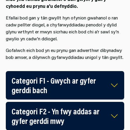
cyhoedd eu prynu a'u defnyddio.
Efallai bod gan y tân gwyllt hyn ofynion gwahanol o ran
cadw pellter diogel, a chyfarwyddiadau penodol y dylid
glynu wrthynt er mwyn sicrhau eich bod chi a'r sawl sy'n
gwylio yn cadw'n ddiogel.
Gofalwch eich bod yn eu prynu gan adwerthwr dibynadwy
bob amser, a dilynwch gyfarwyddiadau unigol y tân gwyllt.
Categori F1 - Gwych ar gyfer
gerddi bach
Categori F2 - Yn fwy addas ar
gyfer gerddi mwy