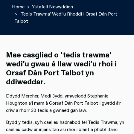
Home
Ystafell Newyddion
‘Tedis Trawma’ Wedi'u Rhoddi i Orsaf Dân Port
Talbot
Mae casgliad o ‘tedis trawma’
wedi’u gwau â llaw wedi’u rhoi i
Orsaf Dân Port Talbot yn
ddiweddar.
Ddydd Mercher, Medi 3ydd, ymwelodd Stephanie
Houghton a'i mam â Gorsaf Dân Port Talbot i gwrdd â'r
criw a rhoi'r 30 tedis a gwnaed gan law.
Bydd y tedis, sy’n cael eu hadnabod fel Tedis Trawma, yn
cael eu cadw ar injans tân a’u rhoi i blant a phobl ifanc