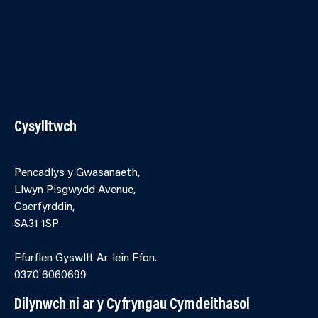
Cysylltwch â ni
Polisi Hygyrchedd
Telerau ac Amodau
Cwcis
Porth Asiantaeth Partner
Cysylltwch
Pencadlys y Gwasanaeth,
Llwyn Pisgwydd Avenue,
Caerfyrddin,
SA31 1SP
Ffurflen Gyswllt Ar-lein Ffon.
0370 6060699
Dilynwch ni ar y Cyfryngau Cymdeithasol