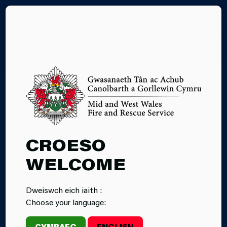
EN
04.09.2025
CROESO
‘TEDIS
WELCOME
TRAWMA’
Dweiswch eich iaith :
WEDI'U RHODDI
Choose your language:
I ORSAF DÂN
CYMRAEG
ENGLISH