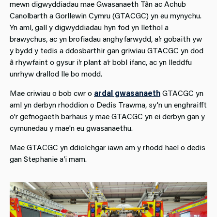
mewn digwyddiadau mae Gwasanaeth Tân ac Achub
Canolbarth a Gorllewin Cymru (GTACGC) yn eu mynychu.
Yn aml, gall y digwyddiadau hyn fod yn llethol a
brawychus, ac yn brofiadau anghyfarwydd, a’r gobaith yw
y bydd y tedis a ddosbarthir gan griwiau GTACGC yn dod
â rhywfaint o gysur i’r plant a’r bobl ifanc, ac yn lleddfu
unrhyw drallod lle bo modd.
Mae criwiau o bob cwr o
ardal gwasanaeth
GTACGC yn
aml yn derbyn rhoddion o Dedis Trawma, sy'n un enghraifft
o'r gefnogaeth barhaus y mae GTACGC yn ei derbyn gan y
cymunedau y mae'n eu gwasanaethu.
Mae GTACGC yn ddiolchgar iawn am y rhodd hael o dedis
gan Stephanie a’i mam.