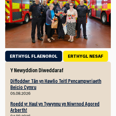
ERTHYGL FLAENOROL
ERTHYGL NESAF
Y Newyddion Diweddaraf
Diffoddwr Tân yn Hawlio Teitl Pencampwriaeth
Beicio Cymru
05.08.2026
Roedd yr Haul yn Tywynnu yn Niwrnod Agored
Arberth!
04.08.2026