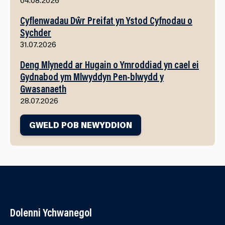
Cyflenwadau Dŵr Preifat yn Ystod Cyfnodau o
Sychder
31.07.2026
Deng Mlynedd ar Hugain o Ymroddiad yn cael ei
Gydnabod ym Mlwyddyn Pen-blwydd y
Gwasanaeth
28.07.2026
GWELD POB NEWYDDION
Dolenni Ychwanegol