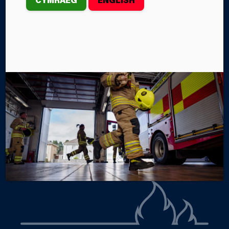
PORT TALBOT
Mae casgliad o ‘tedis trawma’ wedi’u gwau â llaw
wedi’u rhoi i Orsaf Dân Port Talbot yn ddiweddar.
Gan Steffan John
Categorïau
NEWYDDION Y GWASANAETH