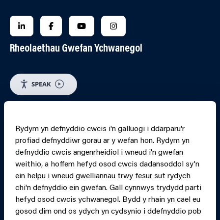
FOLLOW US ON LINKEDIN
FOLLOW US ON FACEBOOK
FOLLOW US ON YOUTUBE
FOLLOW US ON INSTAGRA
Rheolaethau Gwefan Ychwanegol
SPEAK
RHEOLI CWCIS
Rydym yn defnyddio cwcis i'n galluogi i ddarparu'r
profiad defnyddiwr gorau ar y wefan hon. Rydym yn
PRINT PAGE
JUMP 
defnyddio cwcis angenrheidiol i wneud i'n gwefan
weithio, a hoffem hefyd osod cwcis dadansoddol sy'n
ein helpu i wneud gwelliannau trwy fesur sut rydych
chi'n defnyddio ein gwefan. Gall cynnwys trydydd parti
hefyd osod cwcis ychwanegol. Bydd y rhain yn cael eu
gosod dim ond os ydych yn cydsynio i ddefnyddio pob