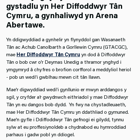
gystadlu yn Her Diffoddwyr Tân
Cymru, a gynhaliwyd yn Arena
Abertawe.
Yn ddigwyddiad a gynhelir yn flynyddol gan Wasanaeth
Tân ac Achub Canolbarth a Gorllewin Cymru (GTACGC),
mae
Her Diffoddwyr Tân Cymru
yn dod â Diffoddwyr
Tân o bob cwr o'r Deyrnas Unedig a thramor ynghyd i
ymgymryd â chyfres o brofion corfforol a meddyliol heriol
- pob un wedi'i gwblhau mewn cit tân llawn.
Mae'r digwyddiad wedi'i gynllunio er mwyn arddangos y
sgil, y cryfder a’r gwydnwch eithriadol y mae Diffoddwyr
Tân yn eu dangos bob dydd. Yn fwy na chystadleuaeth,
mae Her Diffoddwyr Tân Cymru yn ddathliad o gymuned.
Mae'n gyfle i Ddiffoddwyr Tân gefnogi ei gilydd, tynnu
sylw at eu proffesiynoldeb a chydnabod eu hymroddiad
parhaus i gadw pobl yn ddiogel.