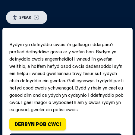
SPEAK
RHEOLI CWCIS
Rydym yn defnyddio cwcis i'n galluogi i ddarparu'r
profiad defnyddiwr gorau ar y wefan hon. Rydym yn
PRINT PAGE
JUMP 
defnyddio cwcis angenrheidiol i wneud i'n gwefan
weithio, a hoffem hefyd osod cwcis dadansoddol sy'n
ein helpu i wneud gwelliannau trwy fesur sut rydych
chi'n defnyddio ein gwefan. Gall cynnwys trydydd parti
hefyd osod cwcis ychwanegol. Bydd y rhain yn cael eu
gosod dim ond os ydych yn cydsynio i ddefnyddio pob
cwci. I gael rhagor o wybodaeth am y cwcis rydym yn
eu gosod, gweler ein polisi cwcis
DERBYN POB CWCI