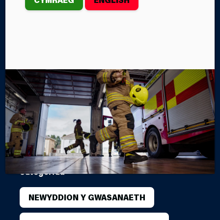
DIFFODDWYR
TÂN CYMRU
2026
Ddydd Sadwrn, Mehefin 6ed, daeth Diffoddwyr Tân
o bob cwr o'r DU ynghyd yn Abertawe i gystadlu yn
Her Diffoddwyr Tân Cymru, a gynhaliwyd yn Arena
Abertawe.
Gan Steffan John
Categorïau
NEWYDDION Y GWASANAETH