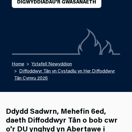
DIGWYDDIADAU'R GWASANAETH
Home
Ystafell Newyddion
Diffoddwyr Tân yn Cystadlu yn Her Diffoddwyr
Tân Cymru 2026
Ddydd Sadwrn, Mehefin 6ed,
daeth Diffoddwyr Tân o bob cwr
o'r DU ynghyd yn Abertawe i