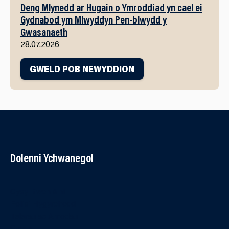
Deng Mlynedd ar Hugain o Ymroddiad yn cael ei
Gydnabod ym Mlwyddyn Pen-blwydd y
Gwasanaeth
28.07.2026
GWELD POB NEWYDDION
Dolenni Ychwanegol
Cysylltwch â ni
Polisi Hygyrchedd
Telerau ac Amodau
Cwcis