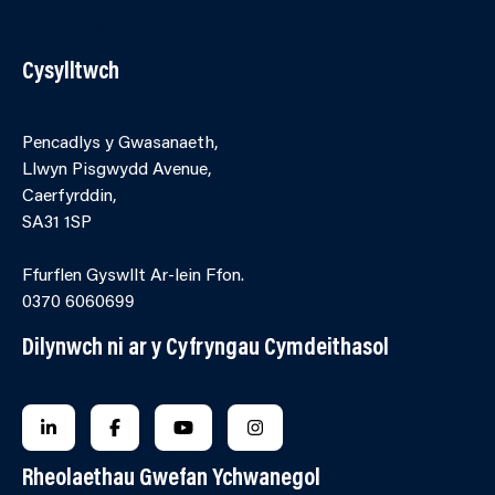
Porth Asiantaeth Partner
Cysylltwch
Pencadlys y Gwasanaeth,
Llwyn Pisgwydd Avenue,
Caerfyrddin,
SA31 1SP
Ffurflen Gyswllt Ar-lein Ffon.
0370 6060699
Dilynwch ni ar y Cyfryngau Cymdeithasol
FOLLOW US ON LINKEDIN
FOLLOW US ON FACEBOOK
FOLLOW US ON YOUTUBE
FOLLOW US ON INSTAGRA
Rheolaethau Gwefan Ychwanegol