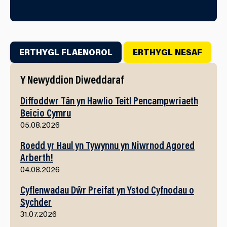
ERTHYGL FLAENOROL
ERTHYGL NESAF
Y Newyddion Diweddaraf
Diffoddwr Tân yn Hawlio Teitl Pencampwriaeth
Beicio Cymru
05.08.2026
Roedd yr Haul yn Tywynnu yn Niwrnod Agored
Arberth!
04.08.2026
Cyflenwadau Dŵr Preifat yn Ystod Cyfnodau o
Sychder
31.07.2026