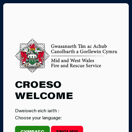
EN
10.06.2026
CROESO
DIFFODDWYR
WELCOME
TÂN YN
Dweiswch eich iaith :
CYSTADLU YN
Choose your language:
HER
CYMRAEG
ENGLISH