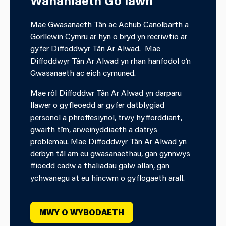
Wahaniaeth Go Iawn
Mae Gwasanaeth Tân ac Achub Canolbarth a
Gorllewin Cymru ar hyn o bryd yn recriwtio ar
gyfer Diffoddwyr Tân Ar Alwad. Mae
Diffoddwyr Tân Ar Alwad yn rhan hanfodol o’n
Gwasanaeth ac eich cymuned.
Mae rôl Diffoddwr Tân Ar Alwad yn darparu
llawer o gyfleoedd ar gyfer datblygiad
personol a phroffesiynol, trwy hyfforddiant,
gwaith tîm, arweinyddiaeth a datrys
problemau. Mae Diffoddwyr Tân Ar Alwad yn
derbyn tâl am eu gwasanaethau, gan gynnwys
ffioedd cadw a thaliadau galw allan, gan
ychwanegu at eu hincwm o gyflogaeth arall.
MWY O WYBODAETH