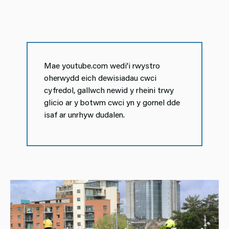
Mae youtube.com wedi'i rwystro
oherwydd eich dewisiadau cwci
cyfredol, gallwch newid y rheini trwy
glicio ar y botwm cwci yn y gornel dde
isaf ar unrhyw dudalen.