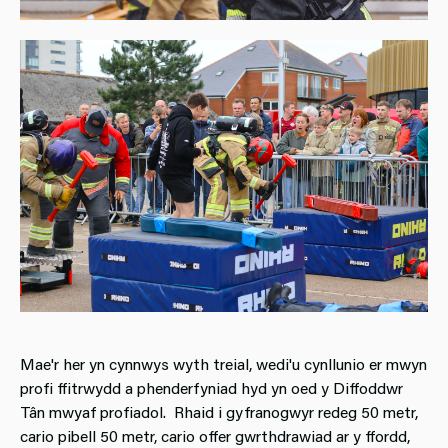
Mae'r her yn cynnwys wyth treial, wedi'u cynllunio er mwyn
profi ffitrwydd a phenderfyniad hyd yn oed y Diffoddwr
Tân mwyaf profiadol. Rhaid i gyfranogwyr redeg 50 metr,
cario pibell 50 metr, cario offer gwrthdrawiad ar y ffordd,