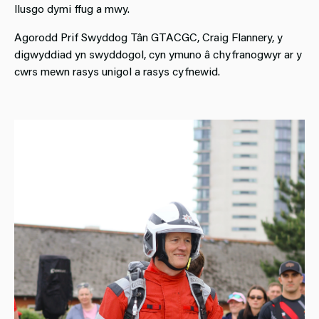
llusgo dymi ffug a mwy.
Agorodd Prif Swyddog Tân GTACGC, Craig Flannery, y
digwyddiad yn swyddogol, cyn ymuno â chyfranogwyr ar y
cwrs mewn rasys unigol a rasys cyfnewid.