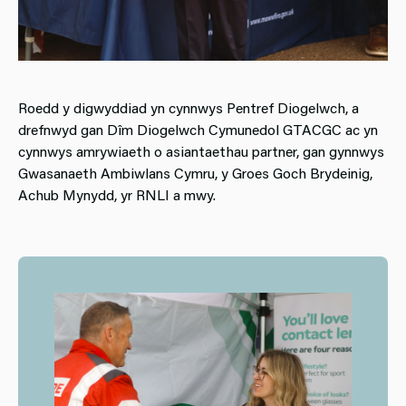
Roedd y digwyddiad yn cynnwys Pentref Diogelwch, a
drefnwyd gan Dîm Diogelwch Cymunedol GTACGC ac yn
cynnwys amrywiaeth o asiantaethau partner, gan gynnwys
Gwasanaeth Ambiwlans Cymru, y Groes Goch Brydeinig,
Achub Mynydd, yr RNLI a mwy.